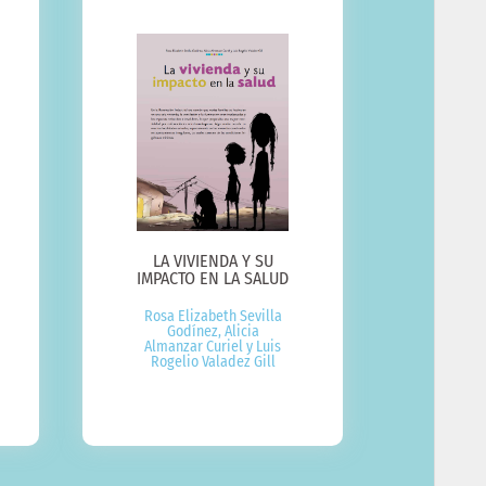
LA VIVIENDA Y SU
IMPACTO EN LA SALUD​
Rosa Elizabeth Sevilla
Godínez, Alicia
Almanzar Curiel y Luis
Rogelio Valadez Gill​